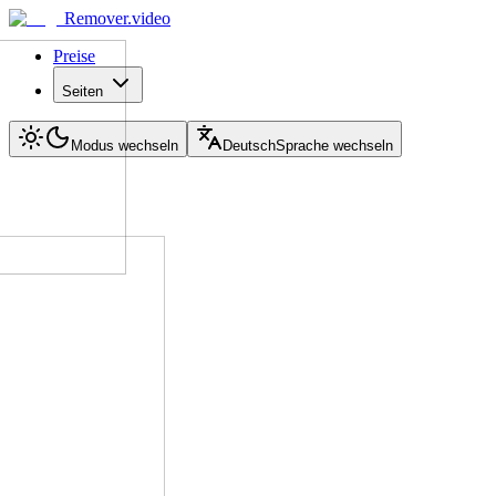
Remover.video
Preise
Seiten
Modus wechseln
Deutsch
Sprache wechseln