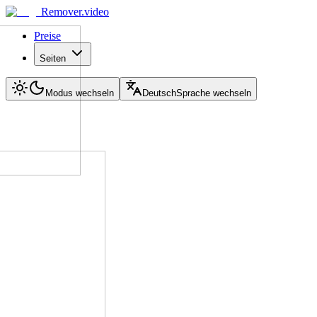
Remover.video
Preise
Seiten
Modus wechseln
Deutsch
Sprache wechseln