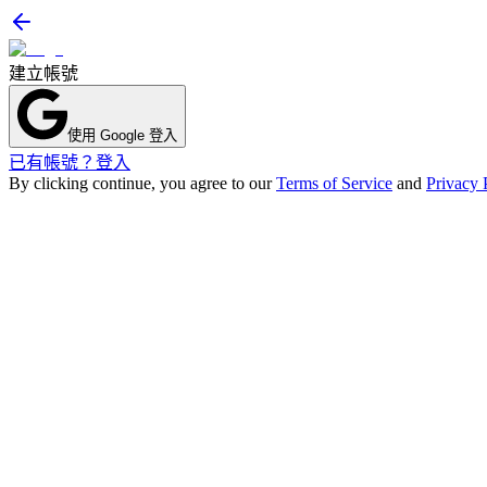
建立帳號
使用 Google 登入
已有帳號？登入
By clicking continue, you agree to our
Terms of Service
and
Privacy 