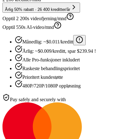
Årlig 50% rabatt · 26 400 kreditter/år
Opptil 2 200s videofjerning/mnd
Opptil 550s AI-video/mnd
Månedlig: ~$0.011/kreditt
Årlig: ~$0.009/kreditt, spar $239.94 !
Alle Pro-funksjoner inkludert
Raskeste behandlingsprioritet
Prioritert kundestøtte
480P/720P/1080P oppløsning
Pay safely and securely with