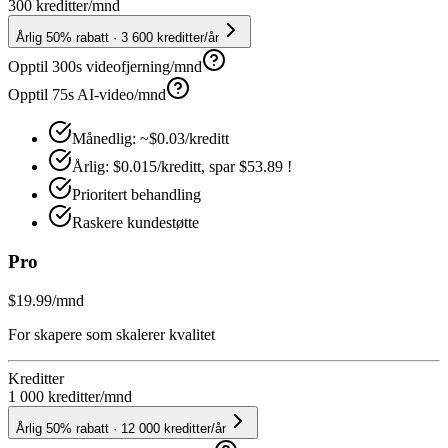
300 kreditter
/mnd
Årlig 50% rabatt · 3 600 kreditter/år
Opptil 300s videofjerning/mnd
Opptil 75s AI-video/mnd
Månedlig: ~$0.03/kreditt
Årlig: $0.015/kreditt, spar $53.89 !
Prioritert behandling
Raskere kundestøtte
Pro
$19.99
/mnd
For skapere som skalerer kvalitet
Kreditter
1 000 kreditter
/mnd
Årlig 50% rabatt · 12 000 kreditter/år