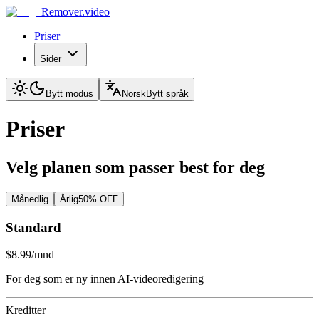
Remover.video
Priser
Sider
Bytt modus
Norsk
Bytt språk
Priser
Velg planen som passer best for deg
Månedlig
Årlig
50% OFF
Standard
$8.99
/mnd
For deg som er ny innen AI-videoredigering
Kreditter