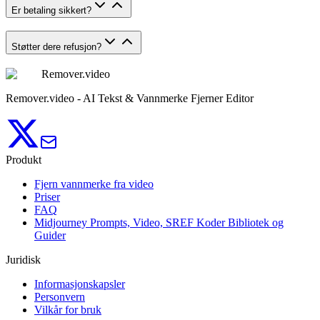
Er betaling sikkert?
Støtter dere refusjon?
Remover.video
Remover.video - AI Tekst & Vannmerke Fjerner Editor
Produkt
Fjern vannmerke fra video
Priser
FAQ
Midjourney Prompts, Video, SREF Koder Bibliotek og
Guider
Juridisk
Informasjonskapsler
Personvern
Vilkår for bruk