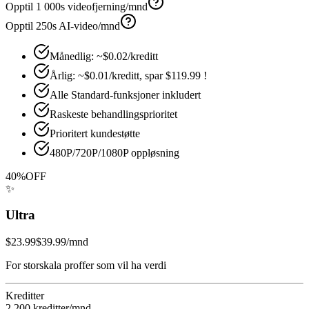
Opptil 1 000s videofjerning/mnd
Opptil 250s AI-video/mnd
Månedlig: ~$0.02/kreditt
Årlig: ~$0.01/kreditt, spar $119.99 !
Alle Standard-funksjoner inkludert
Raskeste behandlingsprioritet
Prioritert kundestøtte
480P/720P/1080P oppløsning
40%
OFF
✨
Ultra
$23.99
$39.99
/mnd
For storskala proffer som vil ha verdi
Kreditter
2 200 kreditter
/mnd