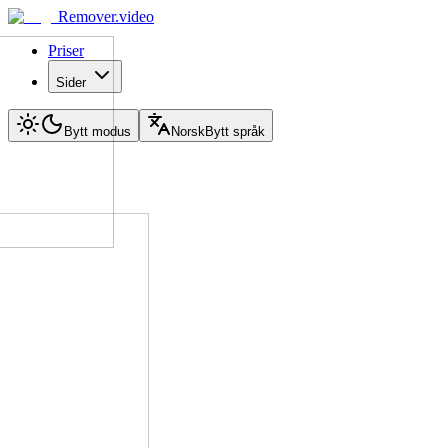
Remover.video
Priser
Sider
Bytt modus
Norsk
Bytt språk