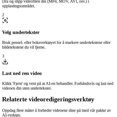
Dra og slipp videofilen din (MP4, MOV, AVI, osv.) i
opplastingsområdet.
2
Velg undertekster
Bruk pensel- eller boksverktøyet for å markere undertekstene eller
bildetekstene du vil fjerne.
3
Last ned ren video
Klikk 'Fjern' og vent på at AI-en behandler. Forhåndsvis og last ned
videoen din uten undertekster.
Relaterte videoredigeringsverktøy
Oppdag flere måter å forbedre videoene dine på med vår pakke av
AI-verktøy.