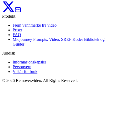
Produkt
Fjern vannmerke fra video
Priser
FAQ
Midjourney Prompts, Video, SREF Koder Bibliotek og
Guider
Juridisk
Informasjonskapsler
Personvern
Vilkår for bruk
©
2026
Remover.video
. All Rights Reserved.